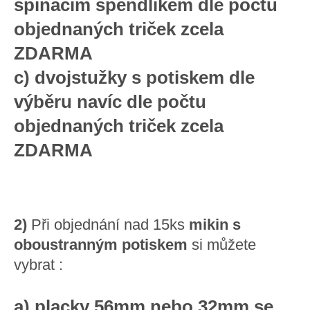
spínacím špendlíkem dle počtu
objednaných triček zcela
ZDARMA
c) dvojstužky s potiskem dle
výběru navíc dle počtu
objednaných triček zcela
ZDARMA
2)
Při objednání nad 15ks
mikin s
oboustranným potiskem
si můžete
vybrat :
a) placky 56mm nebo 32mm se