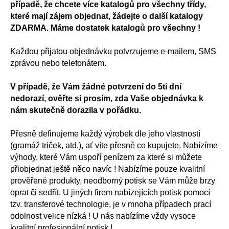
případě, že chcete více katalogů pro všechny třídy,
které mají zájem objednat, žádejte o další katalogy
ZDARMA. Máme dostatek katalogů pro všechny !
Každou přijatou objednávku potvrzujeme e-mailem, SMS
zprávou nebo telefonátem.
V případě, že Vám žádné potvrzení do 5ti dní
nedorazí, ověřte si prosím, zda Vaše objednávka k
nám skutečně dorazila v pořádku.
Přesně definujeme každý výrobek dle jeho vlastností
(gramáž triček, atd.), ať víte přesně co kupujete. Nabízíme
výhody, které Vám uspoří penízem za které si můžete
přiobjednat ještě něco navíc ! Nabízíme pouze kvalitní
prověřené produkty, neodborný potisk se Vám může brzy
oprat či sedřít. U jiných firem nabízejících potisk pomocí
tzv. transferové technologie, je v mnoha případech prací
odolnost velice nízká ! U nás nabízíme vždy vysoce
kvalitní profesionální potisk !