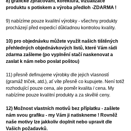
8) grafické zpracování, korektura, vizualizace
produktu s potiskem a výroba předloh -ZDARMA !
9) nabízíme pouze kvalitní výrobky - všechny produkty
procházejí před expedicí důkladnou kontrolou kvality.
10) pro objednávku můžete využít našich tištěných
přehledných objednávkových listů, které Vám rádi
zdarma zašleme (po vyplnění stačí naskenovat a
zaslat k nám nebo poslat poštou)
11) přesně definujeme výrobky dle jejich vlasností
(gramáž triček, atd.), ať víte přesně co kupujete. Není totiž
rozhodující pouze cena, ale poměr kvalita / cena. My
nabízíme pouze kvalitní produkty a za skvělé ceny.
12) Možnost vlastních motivů bez příplatku - zašlete
nám svou grafiku - my Vám ji natiskneme ! Rovněž
naše motivy lze jakkoliv doplnit nebo upravit dle
Vašich požadavků.