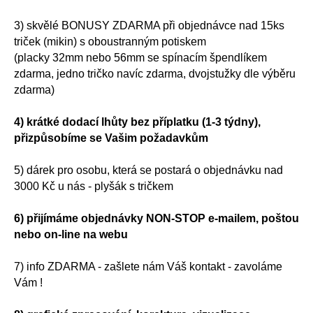
3) skvělé BONUSY ZDARMA při objednávce nad 15ks
triček (mikin) s oboustranným potiskem
(placky 32mm nebo 56mm se spínacím špendlíkem
zdarma, jedno tričko navíc zdarma, dvojstužky dle výběru
zdarma)
4) krátké dodací lhůty bez příplatku (1-3 týdny),
přizpůsobíme se Vašim požadavkům
5) dárek pro osobu, která se postará o objednávku nad
3000 Kč u nás - plyšák s tričkem
6) přijímáme objednávky NON-STOP e-mailem, poštou
nebo on-line na webu
7) info ZDARMA - zašlete nám Váš kontakt - zavoláme
Vám !